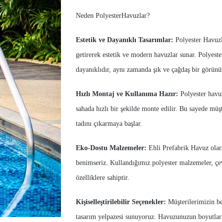
Neden PolyesterHavuzlar?
Estetik ve Dayanıklı Tasarımlar:
Polyester Havuzla
getirerek estetik ve modern havuzlar sunar. Polyes
dayanıklıdır, aynı zamanda şık ve çağdaş bir görünü
Hızlı Montaj ve Kullanıma Hazır:
Polyester havuz
sahada hızlı bir şekilde monte edilir. Bu sayede müş
tadını çıkarmaya başlar.
Eko-Dostu Malzemeler:
Ehli Prefabrik Havuz olara
benimseriz. Kullandığımız polyester malzemeler, çev
özelliklere sahiptir.
Kişiselleştirilebilir Seçenekler:
Müşterilerimizin bek
tasarım yelpazesi sunuyoruz. Havuzunuzun boyutları