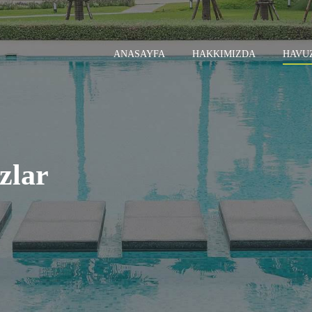
ANASAYFA
HAKKIMIZDA
ANASAYFA
HAKKIMIZDA
HAVU
HAVUZLAR
GALERI
İLETIŞIM
zlar