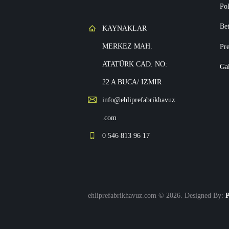
Pol
Be
KAYNAKLAR
MERKEZ MAH.
Pre
ATATÜRK CAD. NO:
Gal
22 A BUCA/ IZMIR
info@ehliprefabrikhavuz
.com
0 546 813 96 17
ehliprefabrikhavuz.com © 2026. Designed By:
P